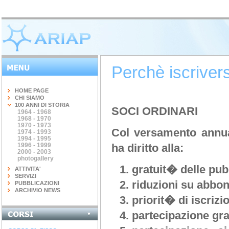
Perchè iscrivers
HOME PAGE
CHI SIAMO
100 ANNI DI STORIA
SOCI ORDINARI
1964 - 1968
1968 - 1970
1970 - 1973
Col versamento annua
1974 - 1993
1994 - 1995
1996 - 1999
ha diritto alla:
2000 - 2003
photogallery
gratuit� delle pub
ATTIVITA'
SERVIZI
riduzioni su abbon
PUBBLICAZIONI
ARCHIVIO NEWS
priorit� di iscrizi
partecipazione gra
INGEGNERIA DEL...
terminato il corso di 20 ore...