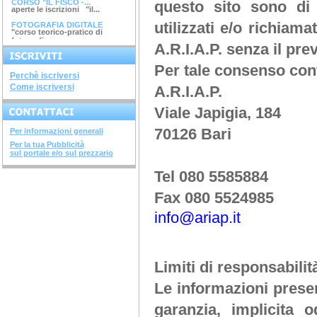
CORSO "IL FISCO -...
questo sito sono di
aperte le iscrizioni "il...
utilizzati e/o richiama
FOTOGRAFIA DIGITALE
"corso teorico-pratico di
fotografia...
A.R.I.A.P.
senza il pre
ARGINI, SPONDE E...
corso di 4 ore argini, spinde
e...
Per tale consenso con
DIAGNOSTICA...
Perchè iscriversi
avviato il corso di 28 ore...
Come iscriversi
A.R.I.A.P.
SISTEMI COSTRUTTIVI...
terminato il corso di 32 ore...
Viale Japigia, 184
NUOVI DECRETI SU...
terminato il...
70126 Bari
Per informazioni generali
METODOLOGIE...
Per la tua Pubblicità
terminato il corso di 28...
sul portale e/o sul prezzario
SOVRASTRUTTURE...
terminato il corso di 12 ore...
Tel 080 5585884
STRUTTURE IN ACCIAIO
terminato il corso di 28...
Fax 080 5524985
INGEGNERIA DEL...
terminato il corso di 20 ore...
info@ariap.it
CORSO "IL FISCO -...
aperte le iscrizioni "il...
Limiti di responsabilit
Le informazioni presen
garanzia, implicita 