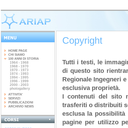
Copyright
HOME PAGE
CHI SIAMO
100 ANNI DI STORIA
Tutti i testi, le immagi
1964 - 1968
1968 - 1970
di questo sito rientr
1970 - 1973
1974 - 1993
1994 - 1995
Regionale Ingegneri e 
1996 - 1999
2000 - 2003
esclusiva proprietà.
photogallery
ATTIVITA'
I contenuti del sito
SERVIZI
PUBBLICAZIONI
trasferiti o distribuit
ARCHIVIO NEWS
esclusa la possibilità
INGEGNERIA DEL...
pagine per utilizzo 
terminato il corso di 20 ore...