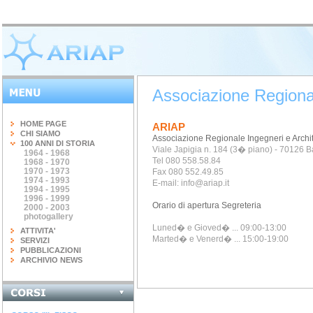
Associazione Regionale
HOME PAGE
ARIAP
CHI SIAMO
Associazione Regionale Ingegneri e Archite
100 ANNI DI STORIA
Viale Japigia n. 184 (3� piano) - 70126 B
1964 - 1968
Tel 080 558.58.84
1968 - 1970
1970 - 1973
Fax 080 552.49.85
1974 - 1993
E-mail: info@ariap.it
1994 - 1995
1996 - 1999
Orario di apertura Segreteria
2000 - 2003
photogallery
Luned� e Gioved� ... 0
9:00-13:00
ATTIVITA'
Marted� e Venerd� ...
1
5:00-19:00
SERVIZI
PUBBLICAZIONI
ARCHIVIO NEWS
INGEGNERIA DEL...
terminato il corso di 20 ore...