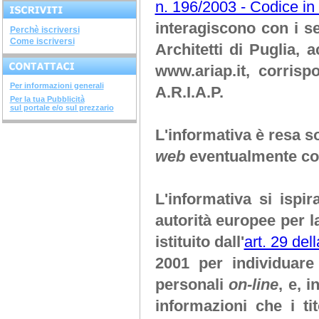
ARGINI, SPONDE E...
n. 196/2003 - Codice in 
corso di 4 ore argini, spinde
e...
interagiscono con i s
DIAGNOSTICA...
Perchè iscriversi
avviato il corso di 28 ore...
Come iscriversi
Architetti di Puglia
, a
SISTEMI COSTRUTTIVI...
terminato il corso di 32 ore...
www.ariap.it
, corrisp
NUOVI DECRETI SU...
terminato il...
Per informazioni generali
A.R.I.A.P.
METODOLOGIE...
Per la tua Pubblicità
terminato il corso di 28...
sul portale e/o sul prezzario
SOVRASTRUTTURE...
terminato il corso di 12 ore...
L'informativa è resa so
STRUTTURE IN ACCIAIO
terminato il corso di 28...
web
eventualmente con
INGEGNERIA DEL...
terminato il corso di 20 ore...
CORSO "IL FISCO -...
aperte le iscrizioni "il...
L'informativa si isp
autorità europee per l
istituito dall'
art. 29 del
2001 per individuare 
personali
on-line
, e, 
informazioni che i ti