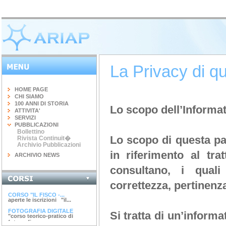
La Privacy di qu
HOME PAGE
CHI SIAMO
100 ANNI DI STORIA
Lo scopo dell’Informat
ATTIVITA'
SERVIZI
PUBBLICAZIONI
Bollettino
Lo scopo di questa pag
Rivista Continuit�
Archivio Pubblicazioni
in riferimento al tra
ARCHIVIO NEWS
consultano, i quali
INGEGNERIA DEL...
correttezza, pertinenz
terminato il corso di 20 ore...
CORSO "IL FISCO -...
aperte le iscrizioni "il...
FOTOGRAFIA DIGITALE
Si tratta di un’informa
"corso teorico-pratico di
fotografia...