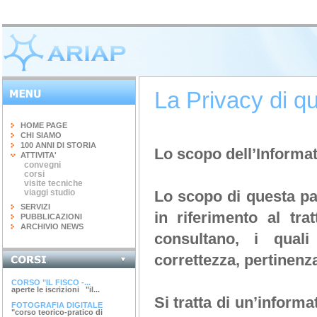
La Privacy di qu
HOME PAGE
CHI SIAMO
100 ANNI DI STORIA
Lo scopo dell’Informat
ATTIVITA'
convegni
corsi
visite tecniche
viaggi studio
Lo scopo di questa pag
SERVIZI
in riferimento al tra
PUBBLICAZIONI
ARCHIVIO NEWS
consultano, i quali
correttezza, pertinenz
INGEGNERIA DEL...
terminato il corso di 20 ore...
CORSO "IL FISCO -...
aperte le iscrizioni "il...
Si tratta di un’informa
FOTOGRAFIA DIGITALE
"corso teorico-pratico di