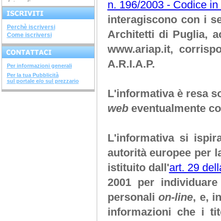
n. 196/2003 - Codice in 
fotografia...
ARGINI, SPONDE E...
corso di 4 ore argini, spinde
interagiscono con i s
e...
DIAGNOSTICA...
Perchè iscriversi
avviato il corso di 28 ore...
Architetti di Puglia
, a
Come iscriversi
SISTEMI COSTRUTTIVI...
terminato il corso di 32 ore...
www.ariap.it
, corrisp
NUOVI DECRETI SU...
terminato il...
A.R.I.A.P.
Per informazioni generali
METODOLOGIE...
terminato il corso di 28...
Per la tua Pubblicità
sul portale e/o sul prezzario
SOVRASTRUTTURE...
L'informativa è resa so
terminato il corso di 12 ore...
STRUTTURE IN ACCIAIO
web
eventualmente con
terminato il corso di 28...
INGEGNERIA DEL...
terminato il corso di 20 ore...
CORSO "IL FISCO -...
L'informativa si isp
aperte le iscrizioni "il...
autorità europee per l
istituito dall'
art. 29 del
2001 per individuare 
personali
on-line
, e, 
informazioni che i ti