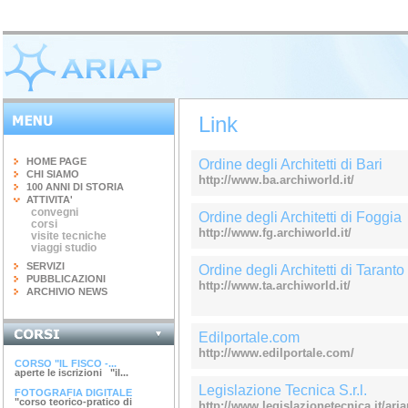
Link
HOME PAGE
Ordine degli Architetti di Bari
CHI SIAMO
http://www.ba.archiworld.it/
100 ANNI DI STORIA
ATTIVITA'
convegni
Ordine degli Architetti di Foggia
corsi
http://www.fg.archiworld.it/
visite tecniche
viaggi studio
SERVIZI
Ordine degli Architetti di Taranto
PUBBLICAZIONI
http://www.ta.archiworld.it/
ARCHIVIO NEWS
INGEGNERIA DEL...
Edilportale.com
terminato il corso di 20 ore...
http://www.edilportale.com/
CORSO "IL FISCO -...
aperte le iscrizioni "il...
Legislazione Tecnica S.r.l.
FOTOGRAFIA DIGITALE
"corso teorico-pratico di
http://www.legislazionetecnica.it/aria