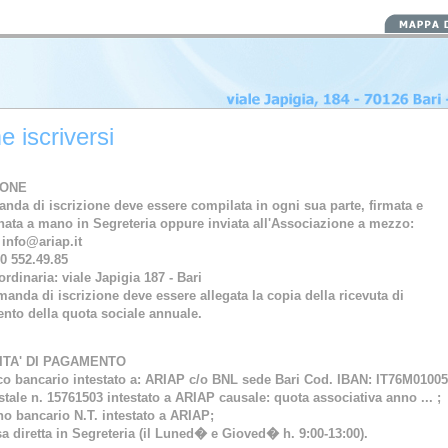
 iscriversi
IONE
nda di iscrizione deve essere compilata in ogni sua parte, firmata e

ata a mano in Segreteria oppure inviata all'Associazione a mezzo:
 info@ariap.it
80 552.49.85
ordinaria: viale Japigia 187 - Bari
anda di iscrizione deve essere allegata la copia della ricevuta di

nto della quota sociale annuale. 
TA' DI PAGAMENTO  
ico bancario intestato a: ARIAP c/o BNL sede Bari 
Cod. IBAN: IT76M01005
stale n. 15761503 intestato a ARIAP causale: quota associativa anno ... ;
no bancario N.T. intestato a ARIAP;
sa diretta in Segreteria (il Luned� e Gioved� h. 9:00-13:00).