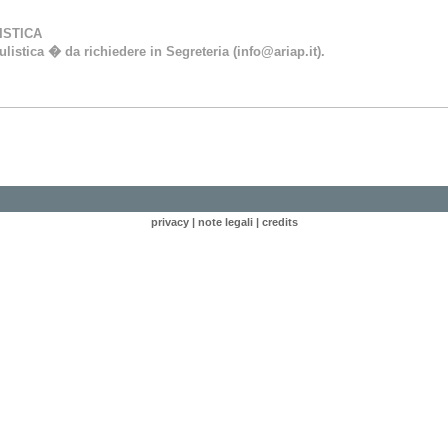
ISTICA
listica � da richiedere in Segreteria (info@ariap.it).
privacy
|
note legali
|
credits