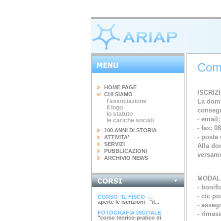
Come
HOME PAGE
ISCRIZ
CHI SIAMO
l'associazione
La doma
il logo
consegn
lo statuto
- email:
le cariche sociali
- fax: 0
100 ANNI DI STORIA
- posta 
ATTIVITA'
SERVIZI
Alla dom
PUBBLICAZIONI
versame
ARCHIVIO NEWS
MODALI
INGEGNERIA DEL...
terminato il corso di 20 ore...
- bonif
- c/c po
CORSO "IL FISCO -...
aperte le iscrizioni "il...
- asseg
FOTOGRAFIA DIGITALE
- rimes
"corso teorico-pratico di