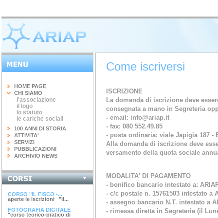
Come iscriversi
HOME PAGE
ISCRIZIONE
CHI SIAMO
l'associazione
La domanda di iscrizione deve essere 
il logo
consegnata a mano in Segreteria opp
lo statuto
- email: info@ariap.it
le cariche sociali
- fax: 080 552.49.85
100 ANNI DI STORIA
- posta ordinaria: viale Japigia 187 - 
ATTIVITA'
SERVIZI
Alla domanda di iscrizione deve essere
PUBBLICAZIONI
versamento della quota sociale annua
ARCHIVIO NEWS
MODALITA' DI PAGAMENTO  
INGEGNERIA DEL...
terminato il corso di 20 ore...
- bonifico bancario intestato a: ARIA
- c/c postale n. 15761503 intestato a 
CORSO "IL FISCO -...
aperte le iscrizioni "il...
- assegno bancario N.T. intestato a 
FOTOGRAFIA DIGITALE
- rimessa diretta in Segreteria (il L
"corso teorico-pratico di