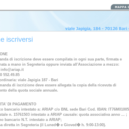
 iscriversi
IONE
nda di iscrizione deve essere compilata in ogni sua parte, firmata e

ata a mano in Segreteria oppure inviata all'Associazione a mezzo:
 info@ariap.it
80 552.49.85
ordinaria: viale Japigia 187 - Bari
anda di iscrizione deve essere allegata la copia della ricevuta di

nto della quota sociale annuale. 
TA' DI PAGAMENTO  
ico bancario intestato a: ARIAP c/o BNL sede Bari 
Cod. IBAN: IT76M01005
stale n. 15761503 intestato a ARIAP causale: quota associativa anno ... ;
no bancario N.T. intestato a ARIAP;
sa diretta in Segreteria (il Luned� e Gioved� h. 9:00-13:00).