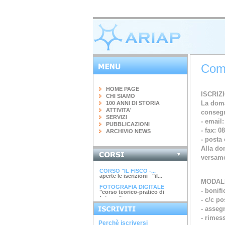
Come
HOME PAGE
ISCRIZ
CHI SIAMO
La doma
100 ANNI DI STORIA
ATTIVITA'
consegn
SERVIZI
- email:
PUBBLICAZIONI
- fax: 0
ARCHIVIO NEWS
- posta 
Alla dom
INGEGNERIA DEL...
versame
terminato il corso di 20 ore...
CORSO "IL FISCO -...
aperte le iscrizioni "il...
MODALI
FOTOGRAFIA DIGITALE
- bonif
"corso teorico-pratico di
fotografia...
- c/c po
ARGINI, SPONDE E...
corso di 4 ore argini, spinde
- asseg
e...
- rimes
DIAGNOSTICA...
Perchè iscriversi
avviato il corso di 28 ore...