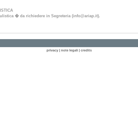
ISTICA
listica � da richiedere in Segreteria (info@ariap.it).
privacy
|
note legali
|
credits