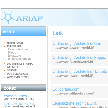
Link
HOME PAGE
Ordine degli Architetti di Bari
CHI SIAMO
http://www.ba.archiworld.it/
l'associazione
il logo
lo statuto
Ordine degli Architetti di Foggia
le cariche sociali
http://www.fg.archiworld.it/
100 ANNI DI STORIA
ATTIVITA'
SERVIZI
Ordine degli Architetti di Taranto
PUBBLICAZIONI
http://www.ta.archiworld.it/
ARCHIVIO NEWS
INGEGNERIA DEL...
Edilportale.com
terminato il corso di 20 ore...
http://www.edilportale.com/
CORSO "IL FISCO -...
aperte le iscrizioni "il...
Legislazione Tecnica S.r.l.
FOTOGRAFIA DIGITALE
"corso teorico-pratico di
http://www.legislazionetecnica.it/aria