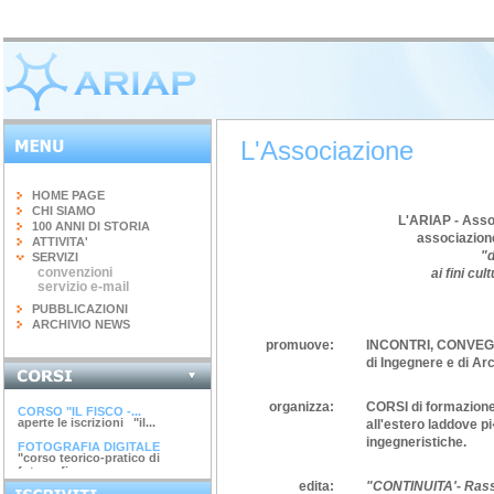
L'Associazione
HOME PAGE
CHI SIAMO
L'ARIAP - Assoc
100 ANNI DI STORIA
associazione
ATTIVITA'
"d
SERVIZI
convenzioni
ai fini cul
servizio e-mail
PUBBLICAZIONI
ARCHIVIO NEWS
promuove:
INCONTRI, CONVEG
di Ingegnere e di Arc
INGEGNERIA DEL...
terminato il corso di 20 ore...
organizza:
CORSI
di formazion
CORSO "IL FISCO -...
aperte le iscrizioni "il...
all'estero laddove pi
ingegneristiche.
FOTOGRAFIA DIGITALE
"corso teorico-pratico di
fotografia...
ARGINI, SPONDE E...
edita:
"CONTINUITA'- Rass
corso di 4 ore argini, spinde