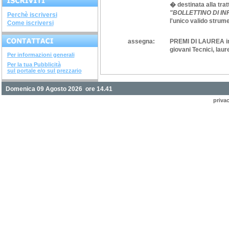
� destinata alla trat
e...
DIAGNOSTICA...
"BOLLETTINO DI INF
Perchè iscriversi
avviato il corso di 28 ore...
l'unico valido strume
Come iscriversi
SISTEMI COSTRUTTIVI...
terminato il corso di 32 ore...
assegna:
PREMI DI LAUREA
i
NUOVI DECRETI SU...
terminato il...
giovani Tecnici, laur
Per informazioni generali
METODOLOGIE...
Per la tua Pubblicità
terminato il corso di 28...
sul portale e/o sul prezzario
SOVRASTRUTTURE...
terminato il corso di 12 ore...
Domenica 09 Agosto 2026 ore 14.41
STRUTTURE IN ACCIAIO
terminato il corso di 28...
priva
INGEGNERIA DEL...
terminato il corso di 20 ore...
CORSO "IL FISCO -...
aperte le iscrizioni "il...